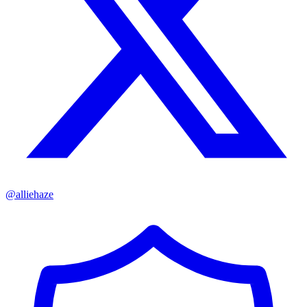
@
alliehaze