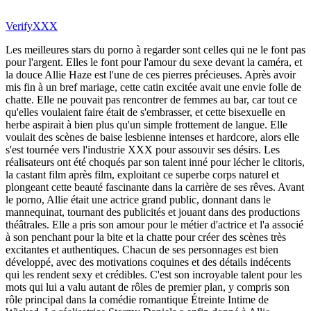
VerifyXXX
Les meilleures stars du porno à regarder sont celles qui ne le font pas
pour l'argent. Elles le font pour l'amour du sexe devant la caméra, et
la douce Allie Haze est l'une de ces pierres précieuses. Après avoir
mis fin à un bref mariage, cette catin excitée avait une envie folle de
chatte. Elle ne pouvait pas rencontrer de femmes au bar, car tout ce
qu'elles voulaient faire était de s'embrasser, et cette bisexuelle en
herbe aspirait à bien plus qu'un simple frottement de langue. Elle
voulait des scènes de baise lesbienne intenses et hardcore, alors elle
s'est tournée vers l'industrie XXX pour assouvir ses désirs. Les
réalisateurs ont été choqués par son talent inné pour lécher le clitoris,
la castant film après film, exploitant ce superbe corps naturel et
plongeant cette beauté fascinante dans la carrière de ses rêves. Avant
le porno, Allie était une actrice grand public, donnant dans le
mannequinat, tournant des publicités et jouant dans des productions
théâtrales. Elle a pris son amour pour le métier d'actrice et l'a associé
à son penchant pour la bite et la chatte pour créer des scènes très
excitantes et authentiques. Chacun de ses personnages est bien
développé, avec des motivations coquines et des détails indécents
qui les rendent sexy et crédibles. C'est son incroyable talent pour les
mots qui lui a valu autant de rôles de premier plan, y compris son
rôle principal dans la comédie romantique Étreinte Intime de