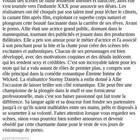
voulait des scènes de baise lesbienne intenses et hardcore, alors elle
s'est tournée vers l'industrie XXX pour assouvir ses désirs. Les
réalisateurs ont été choqués par son talent inné pour lécher le clitoris,
la castant film après film, exploitant ce superbe corps naturel et
plongeant cette beauté fascinante dans la carrière de ses rêves. Avant
le porno, Allie était une actrice grand public, donnant dans le
mannequinat, tournant des publicités et jouant dans des productions
théâtrales. Elle a pris son amour pour le métier d'actrice et l'a associé
à son penchant pour la bite et la chatte pour créer des scènes très
excitantes et authentiques. Chacun de ses personnages est bien
développé, avec des motivations coquines et des détails indécents
qui les rendent sexy et crédibles. C'est son incroyable talent pour les
mots qui lui a valu autant de rôles de premier plan, y compris son
rôle principal dans la comédie romantique Étreinte Intime de
Wicked. La réalisatrice Stormy Daniels a enfin donné à Allie
l'occasion de laisser briller son côté romantique. Elle peut être une
championne de la plongée dans le muff et une fornicateur
professionnelle, mais c'est son baiser passionné qui fait toute la
différence. Sa langue agile et sa douceur font fondre ses partenaires
jusqu'à ce qu'ils soient malléables entre ses mains, prêts et disposés à
se soumettre à sa volonté. Faites attention lorsque vous regardez ses
scènes, sinon vous pourriez bien tomber amoureux et devenir
obsédé par cette charmante dame pour le reste de vos jours de
visionnage de porno.