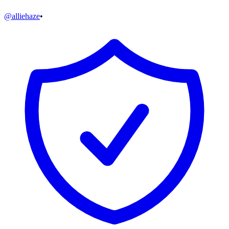
@
alliehaze
•