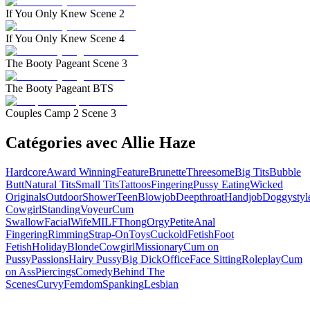
If You Only Knew Scene 2
If You Only Knew Scene 4
The Booty Pageant Scene 3
The Booty Pageant BTS
Couples Camp 2 Scene 3
Catégories avec Allie Haze
Hardcore
Award Winning
Feature
Brunette
Threesome
Big Tits
Bubble
Butt
Natural Tits
Small Tits
Tattoos
Fingering
Pussy Eating
Wicked
Originals
Outdoor
Shower
Teen
Blowjob
Deepthroat
Handjob
Doggystyl
Cowgirl
Standing
Voyeur
Cum
Swallow
Facial
Wife
MILF
Thong
Orgy
Petite
Anal
Fingering
Rimming
Strap-On
Toys
Cuckold
Fetish
Foot
Fetish
Holiday
Blonde
Cowgirl
Missionary
Cum on
Pussy
Passions
Hairy Pussy
Big Dick
Office
Face Sitting
Roleplay
Cum
on Ass
Piercings
Comedy
Behind The
Scenes
Curvy
Femdom
Spanking
Lesbian