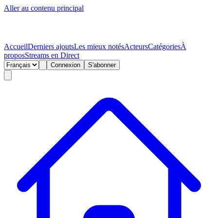
Aller au contenu principal
Accueil
Derniers ajouts
Les mieux notés
Acteurs
Catégories
À
propos
Streams en Direct
Connexion
S'abonner