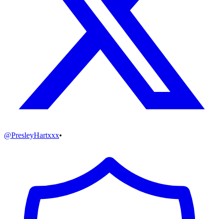
@
PresleyHartxxx
•