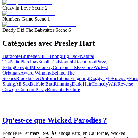
Crazy In Love Scene 2
Numbers Game Scene 1
Daddy Did The Babysitter Scene 6
Catégories avec Presley Hart
Hardcore
Brunette
MILF
Thong
Big Dick
Natural
Tits
Petite
Piercings
Small Tits
Blowjob
Deepthroat
Pussy
Eating
Cowgirl
Missionary
Cum on Tits
Passions
Wicked
Originals
Award Winning
Behind The
Scenes
Blockbuster
Uniform
Tattoos
Fingering
Doggystyle
Roleplay
Faci
Sitting
All Sex
Bubble Butt
Rimming
Dark Hair
Comedy
Wife
Reverse
Cowgirl
Cum on Pussy
Romantic
Feature
Qu'est-ce que Wicked Parodies ?
Fondée le 1er mars 1993 à Canoga Park, en Californie, Wicked