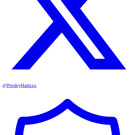
@
PresleyHartxxx