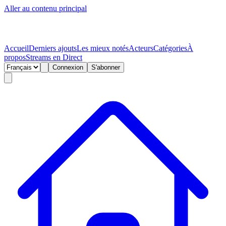
Aller au contenu principal
Accueil
Derniers ajouts
Les mieux notés
Acteurs
Catégories
À
propos
Streams en Direct
Connexion
S'abonner