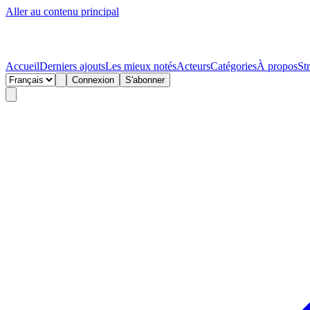
Aller au contenu principal
Accueil
Derniers ajouts
Les mieux notés
Acteurs
Catégories
À propos
St
Connexion
S'abonner