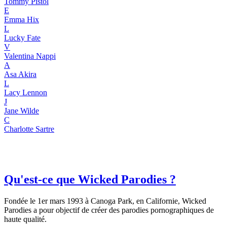
Tommy Pistol
E
Emma Hix
L
Lucky Fate
V
Valentina Nappi
A
Asa Akira
L
Lacy Lennon
J
Jane Wilde
C
Charlotte Sartre
Qu'est-ce que Wicked Parodies ?
Fondée le 1er mars 1993 à Canoga Park, en Californie, Wicked
Parodies a pour objectif de créer des parodies pornographiques de
haute qualité.