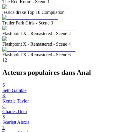
The Red Room - Scene 1
jessica drake Top 10 Compilation
Trailer Park Girls - Scene 3
Flashpoint X - Remastered - Scene 2
Flashpoint X - Remastered - Scene 4
Flashpoint X - Remastered - Scene 6
1
2
Acteurs populaires dans Anal
S
Seth Gamble
K
Kenzie Taylor
C
Charles Dera
S
Scarlett Alexis
T