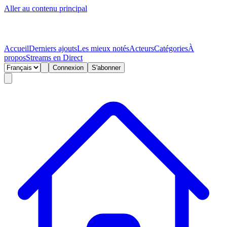
Aller au contenu principal
Accueil
Derniers ajouts
Les mieux notés
Acteurs
Catégories
À
propos
Streams en Direct
Connexion
S'abonner