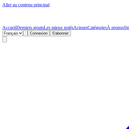
Aller au contenu principal
Accueil
Derniers ajouts
Les mieux notés
Acteurs
Catégories
À propos
St
Connexion
S'abonner