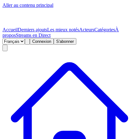
Aller au contenu principal
Accueil
Derniers ajouts
Les mieux notés
Acteurs
Catégories
À
propos
Streams en Direct
Connexion
S'abonner