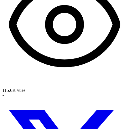
115.6K
vues
•