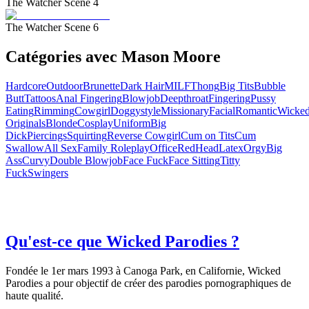
The Watcher Scene 4
The Watcher Scene 6
Catégories avec Mason Moore
Hardcore
Outdoor
Brunette
Dark Hair
MILF
Thong
Big Tits
Bubble
Butt
Tattoos
Anal Fingering
Blowjob
Deepthroat
Fingering
Pussy
Eating
Rimming
Cowgirl
Doggystyle
Missionary
Facial
Romantic
Wicke
Originals
Blonde
Cosplay
Uniform
Big
Dick
Piercings
Squirting
Reverse Cowgirl
Cum on Tits
Cum
Swallow
All Sex
Family Roleplay
Office
RedHead
Latex
Orgy
Big
Ass
Curvy
Double Blowjob
Face Fuck
Face Sitting
Titty
Fuck
Swingers
Qu'est-ce que Wicked Parodies ?
Fondée le 1er mars 1993 à Canoga Park, en Californie, Wicked
Parodies a pour objectif de créer des parodies pornographiques de
haute qualité.