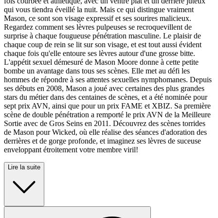
fois courbée et athlétique, avec un ventre plat et un derrière juteux
qui vous tiendra éveillé la nuit. Mais ce qui distingue vraiment
Mason, ce sont son visage expressif et ses sourires malicieux.
Regardez comment ses lèvres pulpeuses se recroquevillent de
surprise à chaque fougueuse pénétration masculine. Le plaisir de
chaque coup de rein se lit sur son visage, et est tout aussi évident
chaque fois qu'elle entoure ses lèvres autour d'une grosse bitte.
L'appétit sexuel démesuré de Mason Moore donne à cette petite
bombe un avantage dans tous ses scènes. Elle met au défi les
hommes de répondre à ses attentes sexuelles nymphomanes. Depuis
ses débuts en 2008, Mason a joué avec certaines des plus grandes
stars du métier dans des centaines de scènes, et a été nominée pour
sept prix AVN, ainsi que pour un prix FAME et XBIZ. Sa première
scène de double pénétration a remporté le prix AVN de la Meilleure
Sortie avec de Gros Seins en 2011. Découvrez des scènes torrides
de Mason pour Wicked, où elle réalise des séances d'adoration des
derrières et de gorge profonde, et imaginez ses lèvres de suceuse
enveloppant étroitement votre membre viril!
Lire la suite