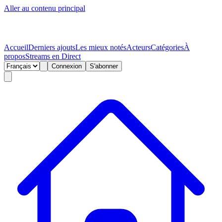
Aller au contenu principal
Accueil
Derniers ajouts
Les mieux notés
Acteurs
Catégories
À
propos
Streams en Direct
Connexion
S'abonner