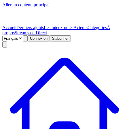
Aller au contenu principal
Accueil
Derniers ajouts
Les mieux notés
Acteurs
Catégories
À
propos
Streams en Direct
Connexion
S'abonner