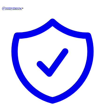
@
remymeow
•