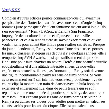
VerifyXXX
Combien d'autres actrices pornos connaissez-vous qui avaient la
perspicacité de débuter leur carrière avec une scène d'orgie à cinq
hommes juste parce que c'était leur fantasme majeur aussi loin qu'ils
s'en souviennent ? Remy LaCroix a grandi à San Francisco,
imprégnée de la culture libertine et dépravée de cette ville
pécheresse, et cela la rendait fière de savoir exactement ce qu'elle
voulait, sans pour autant être timide pour réaliser ses rêves. Presque
du jour au lendemain, Remy est devenue l'une des actrices pornos
les mieux classées, et depuis ses débuts il y a quelques années, elle a
remporté cinq AVN Awards, ainsi que suffisamment de prix de
l'industrie pour faire chavirer un navire. Dotée d'une beauté naturelle
époustouflante et d'une attitude intrépide envers de nouvelles
expériences sexuelles, il n'est pas étonnant que Remy soit devenue
une figure incontournable parmi les fans de films pornos. Si vous
avez récemment surfé sur internet, vous avez probablement vu de
courts clips la montrant en train de danser avec un hula hoop en
extérieur et entièrement nue, dans de petits teasers qui se sont
répandus comme une trainée de poudre sur les blogs des amoureux
de fesses. C'est excitant pour les fans de films pornos de voir que
Remy a pu utiliser ses vidéos pour adultes pour mettre en valeur ses
talents cachés pour les arts du cirque. Elle est une talentueuse