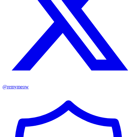
@
remymeow