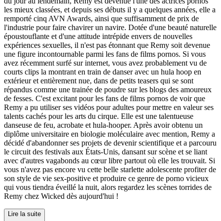
du jour au lendemain, Remy est devenue l'une des actrices pornos
les mieux classées, et depuis ses débuts il y a quelques années, elle a
remporté cinq AVN Awards, ainsi que suffisamment de prix de
l'industrie pour faire chavirer un navire. Dotée d'une beauté naturelle
époustouflante et d'une attitude intrépide envers de nouvelles
expériences sexuelles, il n'est pas étonnant que Remy soit devenue
une figure incontournable parmi les fans de films pornos. Si vous
avez récemment surfé sur internet, vous avez probablement vu de
courts clips la montrant en train de danser avec un hula hoop en
extérieur et entièrement nue, dans de petits teasers qui se sont
répandus comme une trainée de poudre sur les blogs des amoureux
de fesses. C'est excitant pour les fans de films pornos de voir que
Remy a pu utiliser ses vidéos pour adultes pour mettre en valeur ses
talents cachés pour les arts du cirque. Elle est une talentueuse
danseuse de feu, acrobate et hula-hooper. Après avoir obtenu un
diplôme universitaire en biologie moléculaire avec mention, Remy a
décidé d'abandonner ses projets de devenir scientifique et a parcouru
le circuit des festivals aux États-Unis, dansant sur scène et se liant
avec d'autres vagabonds au cœur libre partout où elle les trouvait. Si
vous n'avez pas encore vu cette belle starlette adolescente profiter de
son style de vie sex-positive et produire ce genre de porno vicieux
qui vous tiendra éveillé la nuit, alors regardez les scènes torrides de
Remy chez Wicked dès aujourd'hui !
Lire la suite