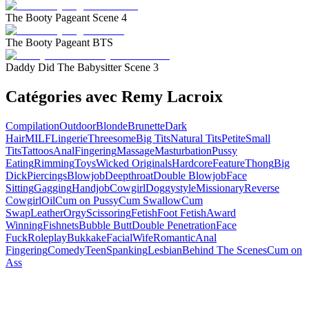
The Booty Pageant Scene 4
The Booty Pageant BTS
Daddy Did The Babysitter Scene 3
Catégories avec Remy Lacroix
Compilation
Outdoor
Blonde
Brunette
Dark
Hair
MILF
Lingerie
Threesome
Big Tits
Natural Tits
Petite
Small
Tits
Tattoos
Anal
Fingering
Massage
Masturbation
Pussy
Eating
Rimming
Toys
Wicked Originals
Hardcore
Feature
Thong
Big
Dick
Piercings
Blowjob
Deepthroat
Double Blowjob
Face
Sitting
Gagging
Handjob
Cowgirl
Doggystyle
Missionary
Reverse
Cowgirl
Oil
Cum on Pussy
Cum Swallow
Cum
Swap
Leather
Orgy
Scissoring
Fetish
Foot Fetish
Award
Winning
Fishnets
Bubble Butt
Double Penetration
Face
Fuck
Roleplay
Bukkake
Facial
Wife
Romantic
Anal
Fingering
Comedy
Teen
Spanking
Lesbian
Behind The Scenes
Cum on
Ass