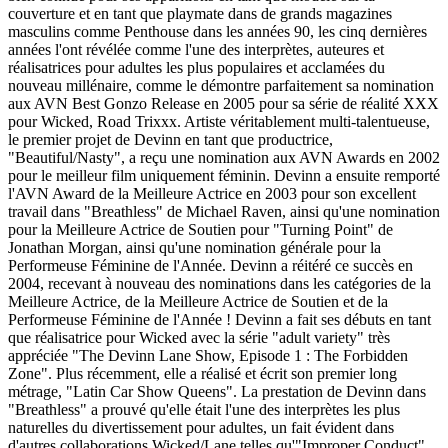
couverture et en tant que playmate dans de grands magazines
masculins comme Penthouse dans les années 90, les cinq dernières
années l'ont révélée comme l'une des interprètes, auteures et
réalisatrices pour adultes les plus populaires et acclamées du
nouveau millénaire, comme le démontre parfaitement sa nomination
aux AVN Best Gonzo Release en 2005 pour sa série de réalité XXX
pour Wicked, Road Trixxx. Artiste véritablement multi-talentueuse,
le premier projet de Devinn en tant que productrice,
"Beautiful/Nasty", a reçu une nomination aux AVN Awards en 2002
pour le meilleur film uniquement féminin. Devinn a ensuite remporté
l'AVN Award de la Meilleure Actrice en 2003 pour son excellent
travail dans "Breathless" de Michael Raven, ainsi qu'une nomination
pour la Meilleure Actrice de Soutien pour "Turning Point" de
Jonathan Morgan, ainsi qu'une nomination générale pour la
Performeuse Féminine de l'Année. Devinn a réitéré ce succès en
2004, recevant à nouveau des nominations dans les catégories de la
Meilleure Actrice, de la Meilleure Actrice de Soutien et de la
Performeuse Féminine de l'Année ! Devinn a fait ses débuts en tant
que réalisatrice pour Wicked avec la série "adult variety" très
appréciée "The Devinn Lane Show, Episode 1 : The Forbidden
Zone". Plus récemment, elle a réalisé et écrit son premier long
métrage, "Latin Car Show Queens". La prestation de Devinn dans
"Breathless" a prouvé qu'elle était l'une des interprètes les plus
naturelles du divertissement pour adultes, un fait évident dans
d'autres collaborations Wicked/Lane telles qu'"Improper Conduct"