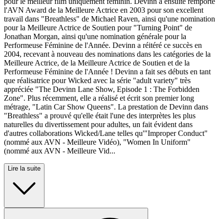
pour le meilleur film uniquement féminin. Devinn a ensuite remporté
l'AVN Award de la Meilleure Actrice en 2003 pour son excellent
travail dans "Breathless" de Michael Raven, ainsi qu'une nomination
pour la Meilleure Actrice de Soutien pour "Turning Point" de
Jonathan Morgan, ainsi qu'une nomination générale pour la
Performeuse Féminine de l'Année. Devinn a réitéré ce succès en
2004, recevant à nouveau des nominations dans les catégories de la
Meilleure Actrice, de la Meilleure Actrice de Soutien et de la
Performeuse Féminine de l'Année ! Devinn a fait ses débuts en tant
que réalisatrice pour Wicked avec la série "adult variety" très
appréciée "The Devinn Lane Show, Episode 1 : The Forbidden
Zone". Plus récemment, elle a réalisé et écrit son premier long
métrage, "Latin Car Show Queens". La prestation de Devinn dans
"Breathless" a prouvé qu'elle était l'une des interprètes les plus
naturelles du divertissement pour adultes, un fait évident dans
d'autres collaborations Wicked/Lane telles qu'"Improper Conduct"
(nommé aux AVN - Meilleure Vidéo), "Women In Uniform"
(nommé aux AVN - Meilleure Vid...
Lire la suite