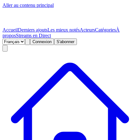
Aller au contenu principal
Accueil
Derniers ajouts
Les mieux notés
Acteurs
Catégories
À
propos
Streams en Direct
Connexion
S'abonner